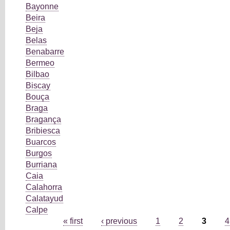
Bayonne
Beira
Beja
Belas
Benabarre
Bermeo
Bilbao
Biscay
Bouça
Braga
Bragança
Bribiesca
Buarcos
Burgos
Burriana
Caia
Calahorra
Calatayud
Calpe
Pages
« first
‹ previous
1
2
3
4