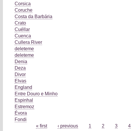
Corsica
Coruche
Costa da Barbária
Crato
Cuéllar
Cuenca
Cullera River
deleteme
deleteme
Denia
Deza
Divor
Elvas
England
Entre Douro e Minho
Espinhal
Estremoz
Évora
Fondi
Pages
« first
‹ previous
1
2
3
4