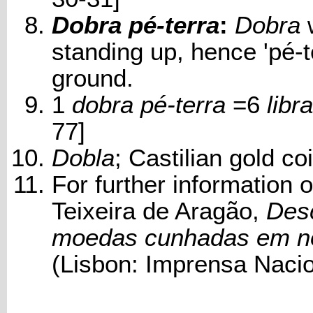
Dobra pé-terra
:
Dobra
w
standing up, hence 'pé-te
ground.
1
dobra pé-terra
=6
libr
77]
Dobla
; Castilian gold coi
For further information
Teixeira de Aragão,
Desc
moedas cunhadas em no
(Lisbon: Imprensa Nacio