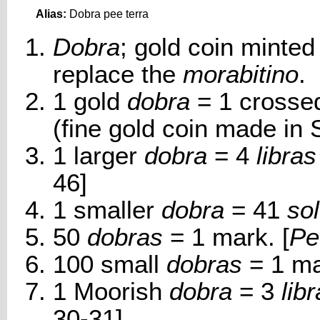
Alias:
Dobra pee terra
Dobra
; gold coin minte
replace the
morabitino
.
1 gold
dobra
= 1 cross
(fine gold coin made in S
1 larger
dobra
= 4
libras
46]
1 smaller
dobra
= 41
so
50
dobras
= 1 mark. [
Pe
100 small
dobras
= 1 ma
1 Moorish
dobra
= 3
lib
30-31]